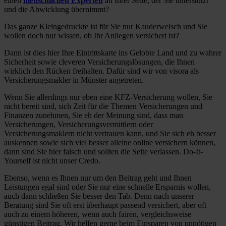
einen
menschlichen Experten
an Ihrer Seite, der Sie unterstützt
und die Abwicklung übernimmt?
Das ganze Kleingedruckte ist für Sie nur Kauderwelsch und Sie
wollen doch nur wissen, ob Ihr Anliegen versichert ist?
Dann ist dies hier Ihre Eintrittskarte ins Gelobte Land und zu wahrer
Sicherheit sowie cleveren Versicherungslösungen, die Ihnen
wirklich den Rücken freihalten. Dafür sind wir von visora als
Versicherungsmakler in Münster angetreten.
Wenn Sie allerdings nur eben eine KFZ-Versicherung wollen, Sie
nicht bereit sind, sich Zeit für die Themen Versicherungen und
Finanzen zunehmen, Sie eh der Meinung sind, dass man
Versicherungen, Versicherungsvermittlern oder
Versicherungsmaklern nicht vertrauen kann, und Sie sich eh besser
auskennen sowie sich viel besser alleine online versichern können,
dann sind Sie hier falsch und sollten die Seite verlassen. Do-It-
Yourself ist nicht unser Credo.
Ebenso, wenn es Ihnen nur um den Beitrag geht und Ihnen
Leistungen egal sind oder Sie nur eine schnelle Ersparnis wollen,
auch dann schließen Sie besser den Tab. Denn nach unserer
Beratung sind Sie oft erst überhaupt passend versichert, aber oft
auch zu einem höheren, wenn auch fairen, vergleichsweise
günstigen Beitrag. Wir helfen gerne beim Einsparen von unnötigen