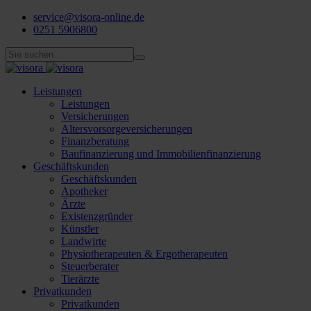
service@visora-online.de
0251 5906800
Leistungen
Leistungen
Versicherungen
Altersvorsorgeversicherungen
Finanzberatung
Baufinanzierung und Immobilienfinanzierung
Geschäftskunden
Geschäftskunden
Apotheker
Ärzte
Existenzgründer
Künstler
Landwirte
Physiotherapeuten & Ergotherapeuten
Steuerberater
Tierärzte
Privatkunden
Privatkunden