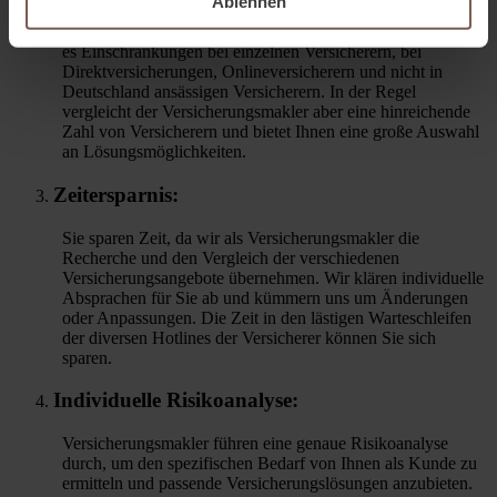
Ablehnen
über den Versicherungsmarkt und kennen verschiedene
Angebote und Tarife von diversen Versicherern. Dabei gibt
es Einschränkungen bei einzelnen Versicherern, bei
Direktversicherungen, Onlineversicherern und nicht in
Deutschland ansässigen Versicherern. In der Regel
vergleicht der Versicherungsmakler aber eine hinreichende
Zahl von Versicherern und bietet Ihnen eine große Auswahl
an Lösungsmöglichkeiten.
Zeitersparnis:
Sie sparen Zeit, da wir als Versicherungsmakler die
Recherche und den Vergleich der verschiedenen
Versicherungsangebote übernehmen. Wir klären individuelle
Absprachen für Sie ab und kümmern uns um Änderungen
oder Anpassungen. Die Zeit in den lästigen Warteschleifen
der diversen Hotlines der Versicherer können Sie sich
sparen.
Individuelle Risikoanalyse:
Versicherungsmakler führen eine genaue Risikoanalyse
durch, um den spezifischen Bedarf von Ihnen als Kunde zu
ermitteln und passende Versicherungslösungen anzubieten.