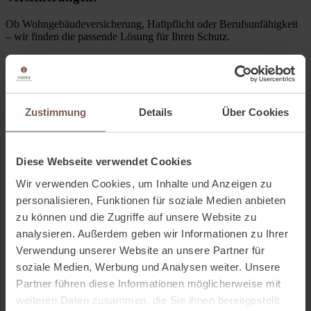
Ob Wohngebäudeversicherung, Haftpflicht oder Berufsunfähigkeit
– wir finden die passende Lösung für Ihren Schutz.
Finanzberatung:
Ruhestandsplanung und Altersvorsorge, optimierte Geldanlagen und
fundierte Finanzplanung für Ihre Zukunft.
Zustimmung
Details
Über Cookies
Immobilien und Kredite:
ungebundene, freie Beratung und Begleitung bei
Diese Webseite verwendet Cookies
Immobilienfinanzierungen und Kreditlösungen.
Wir verwenden Cookies, um Inhalte und Anzeigen zu
Warum visora Ihre beste Wahl ist?
personalisieren, Funktionen für soziale Medien anbieten
zu können und die Zugriffe auf unsere Website zu
analysieren. Außerdem geben wir Informationen zu Ihrer
Verschaffen Sie sich gern einen Überblick.
Verwendung unserer Website an unsere Partner für
soziale Medien, Werbung und Analysen weiter. Unsere
Sie wollen noch mehr wissen?
Partner führen diese Informationen möglicherweise mit
Dann sind hier noch neun kurze Gründe, welchen Nutzen Sie durch
weiteren Daten zusammen, die Sie ihnen bereitgestellt
einen Versicherungsmakler haben. Darüber hinaus sehen Sie sich