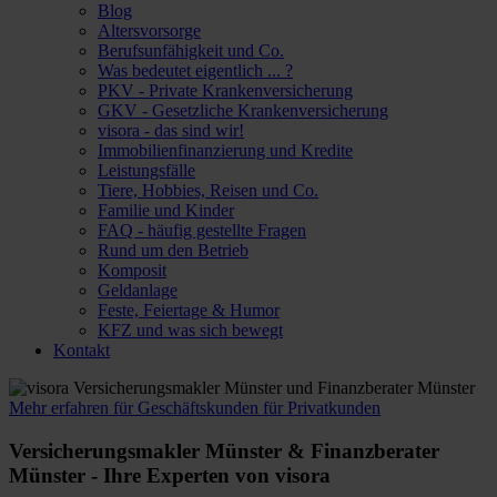
Blog
Altersvorsorge
Berufsunfähigkeit und Co.
Was bedeutet eigentlich ... ?
PKV - Private Krankenversicherung
GKV - Gesetzliche Krankenversicherung
visora - das sind wir!
Immobilienfinanzierung und Kredite
Leistungsfälle
Tiere, Hobbies, Reisen und Co.
Familie und Kinder
FAQ - häufig gestellte Fragen
Rund um den Betrieb
Komposit
Geldanlage
Feste, Feiertage & Humor
KFZ und was sich bewegt
Kontakt
Mehr erfahren
für Geschäftskunden
für Privatkunden
Versicherungsmakler Münster & Finanzberater
Münster - Ihre Experten von visora